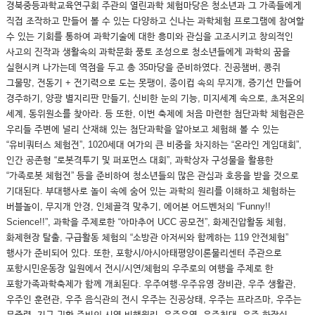
경북중등과학교육연구회 주관의 열린과학 체험마당은 청소년과 그 가족들에게
직접 조작하고 만들어 볼 수 있는 다양하고 신나는 과학체험 프로그램에 참여할
수 있는 기회를 통하여 과학기술에 대한 흥미와 관심을 고조시키고 창의적인
사고의 진작과 생활속의 과학문화 풍토 조성으로 청소년들에게 과학의 꿈을
실현시켜 나가는데 역점을 두고 총 35마당을 준비하였다. 진공챔버, 콩쥐
그물망, 전동기 + 전기력으로 도는 못팽이, 종이컵 속의 무지개, 증기선 만들어
경주하기, 양광 별지리판 만들기, 신비한 눈의 기능, 미지세계 속으로, 초저온의
세계, 동위원소를 찾아라. 등 또한, 이번 축제에 처음 마련한 첨단과학 체험관은
우리들 주변에 널리 산재해 있는 첨단과학을 알아보고 체험해 볼 수 있는
“유비쿼터스 체험전”, 1020세대 여가의 큰 비중을 차지하는 “온라인 게임대회”,
인간 공존형 “로봇격투기 및 퍼포먼스 대회”, 과학상자 구성물을 활용한
“가족로봇 체험전” 등을 준비하여 청소년들의 많은 관심과 호응을 받을 것으로
기대된다. 부대행사로 놀이 속에 숨어 있는 과학의 원리를 이해하고 체험하는
버블놀이, 무지개 안경, 인체골격 맞추기, 에어본 어드벤처의 “Funny!!
Science!!”, 과학을 주제로한 “아마추어 UCC 공모전”, 화제진압활동 체험,
화제현장 탈출, 구급활동 체험의 “소방관 아저씨와 함께하는 119 안전체험”
행사가 준비되어 있다. 또한, 포항시/아시아태평양이론물리센터 주관으로
포항시민운동장 일원에서 전시/시연/체험의 우주로의 여행을 주제로 한
포항가족과학축제가 함께 개최된다. 우주여행·우주유영 장비관, 우주 생활관,
우주인 훈련관, 우주 음식관의 전시 우주는 진공상태, 우주는 프라즈마, 우주는
무중력, 지구 귀환 준비의 시연 비행원리, 우주유영, 우주침대, 우주 화장실,