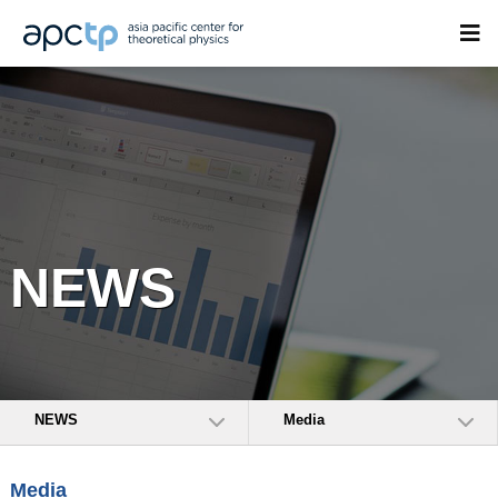
NEWS
NEWS
Media
Media