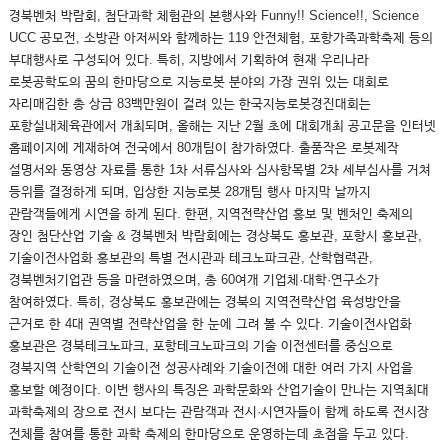
경북벤처 박람회, 첨단과학 체험관의 본행사와 Funny!! Science!!, Science
UCC 공모전, 소방관 아저씨와 함께하는 119 안전체험, 포항가족과학축제 등의
부대행사로 구성되어 있다. 특히, 지방에서 기획하여 현재 우리나라
로봇공학도의 꿈의 한마당으로 지능로봇 분야의 가장 권위 있는 대회로
자리매김한 총 상금 83백만원이 걸려 있는 한국지능로봇경진대회는
포항실내체육관에서 개최되며, 올해는 지난 2월 초에 대회개최 공고문을 인터넷
홈페이지에 게재하여 전국에서 80개팀이 참가하였다. 출품작은 로봇제작
설명서와 동영상 자료를 통한 1차 서류심사와 심사항목별 2차 세부심사를 거쳐
등위를 결정하게 되며, 입상한 지능로봇 28개팀 행사 마지막 날까지
관람객들에게 시연을 하게 된다. 한편, 지역전략산업 홍보 및 벤처인 축제의
장인 첨단산업 기술 & 경북벤처 박람회에는 경상북도 홍보관, 포항시 홍보관,
기술이전사업화 홍보관의 특별 전시관과 테크노파크관, 산학협력관,
경북벤처기업관 등을 마련하였으며, 총 60여개 기업체·대학·연구소가
참여하였다. 특히, 경상북도 홍보관에는 경북의 지역전략산업 육성방안을
근거로 한 4대 권역별 전략산업을 한 눈에 그려 볼 수 있다. 기술이전사업화
홍보관은 경북테크노파크, 포항테크노파크의 기술 이전센터를 중심으로
경북지역 산학연의 기술이전 성공사례와 기술이전에 대한 여러 가지 사업을
홍보할 예정이다. 이번 행사의 특징은 과학문화와 산업기술이 만나는 지역최대
과학축제의 장으로 전시 보다는 관람객과 전시·시연자들이 함께 하도록 전시장
전체를 참여를 통한 과학 축제의 한마당으로 운영하는데 초점을 두고 있다.