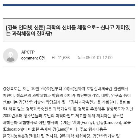
[경북 인터넷 신문] 과학의 신비를 체험으로~ 신나고 재미있
는 과학체험의 한마당!
APCTP
Hit 11,636
Date 05-01-01 12:00
comment 0건
경상북도는 오는 10월 26(金)일부터 28(日)일까지 포항실내체육관 일원에서
어린이, 청소년의 과학체험과 학습의 장이자 첨단벤처기업, 대학, 연구소 등이
선보이는 첨단산업기술의 박람회가 될 『경북과학축전』을 개최한다. 올해로
8회째를 맞는 경북과학축전은 과학기술의 道 경북을 주창해온 경상북도가 지난
2000년부터 청소년들과 도민의 과학마인드 제고를 위해 개최하는 청소년
과학문화 체험행사로 이번 행사의 주제는 “재미(Funny), 감동(Emotion), 교육
(Education)이 어울린 축제의 장(Land)” 이다. 주요 행사내용은
한국지능로봇경진대회 및 전시회, 열린과학 체험마당, 첨단산업기술 및