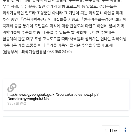
우주 샤워, 우주 운동, 월면 걷기의 체험 프로그램 등 앞으로, 경상북도는
과학기술혁신 인프라 조성뿐만 아니라 그 기반이 되는 과학문화 확산을 위해
추진 중인 『경북과학축전』의 내실화를 기하고 『한국지능로봇경진대회』의
국제화 등을 통하여 도민들의 과학에 대한 관심도와 마인드 확산에 힘써 지역
과학기술의 수준을 한층 더 높일 수 있도록 할 계획이다. 이번 주말에는
환동해의 관문 대구-포항 고속도로를 따라 새싹들과 함께하는 신나는 과학여행,
아름다운 가을 소풍을 떠나 우리들 가족의 즐거운 추억을 만들어 보자!
(담당부서 : 과학기술진흥팀 053-950-2479)
http://news.gyeongbuk.go.kr/Source/articleshow.php?
Domain=gyeongbuk&No…
9357회 연결
List