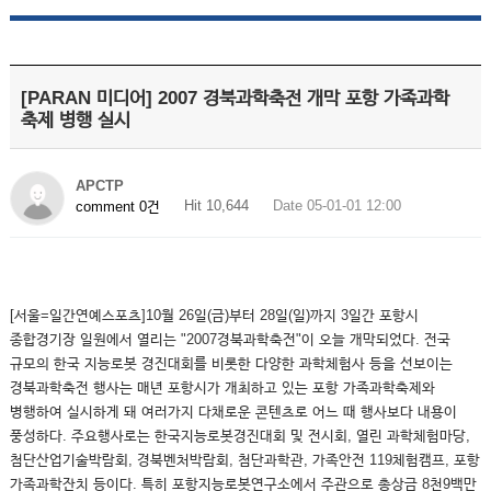
[PARAN 미디어] 2007 경북과학축전 개막 포항 가족과학
축제 병행 실시
APCTP
Hit 10,644
Date 05-01-01 12:00
comment 0건
[서울=일간연예스포츠]10월 26일(금)부터 28일(일)까지 3일간 포항시
종합경기장 일원에서 열리는 "2007경북과학축전"이 오늘 개막되었다. 전국
규모의 한국 지능로봇 경진대회를 비롯한 다양한 과학체험사 등을 선보이는
경북과학축전 행사는 매년 포항시가 개최하고 있는 포항 가족과학축제와
병행하여 실시하게 돼 여러가지 다채로운 콘텐츠로 어느 때 행사보다 내용이
풍성하다. 주요행사로는 한국지능로봇경진대회 및 전시회, 열린 과학체험마당,
첨단산업기술박람회, 경북벤처박람회, 첨단과학관, 가족안전 119체험캠프, 포항
가족과학잔치 등이다. 특히 포항지능로봇연구소에서 주관으로 총상금 8천9백만