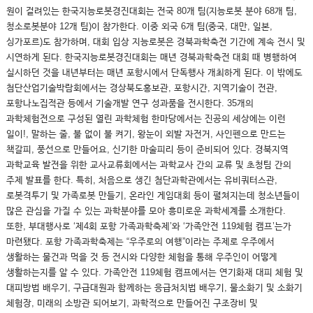
원이 걸려있는 한국지능로봇경진대회는 전국 80개 팀(지능로봇 분야 68개 팀,
청소로봇분야 12개 팀)이 참가한다. 이중 외국 6개 팀(중국, 대만, 일본,
싱가포르)도 참가하며, 대회 입상 지능로봇은 경북과학축전 기간에 계속 전시 및
시연하게 된다. 한국지능로봇경진대회는 매년 경북과학축전 대회 때 병행하여
실시하던 것을 내년부터는 매년 포항시에서 단독행사 개최하게 된다. 이 밖에도
첨단산업기술박람회에서는 경상북도홍보관, 포항시간, 지역기술이 전관,
포항나노집적관 등에서 기술개발 연구 성과품을 전시한다. 35개의
과학체험전으로 구성된 열린 과학체험 한마당에서는 진공의 세상에는 이런
일이!, 말하는 줄, 불 없이 불 켜기, 왕눈이 외발 자전거, 사인펜으로 만드는
책갈피, 풍선으로 만들어요, 신기한 마술피리 등이 준비되어 있다. 경북지역
과학교육 발전을 위한 교사교류회에서는 과학교사 간의 교류 및 초청팀 간의
주제 발표를 한다. 특히, 처음으로 생긴 첨단과학관에서는 유비쿼터스관,
로봇격투기 및 가족로봇 만들기, 온라인 게임대회 등이 펼쳐지는데 청소년들이
많은 관심을 가질 수 있는 과학분야를 모아 흥미로운 과학세계를 소개한다.
또한, 부대행사로 ‘제4회 포항 가족과학축제’와 ‘가족안전 119체험 캠프’는가
마련됐다. 포항 가족과학축제는 “우주로의 여행”이라는 주제로 우주에서
생활하는 물건과 먹을 것 등 전시와 다양한 체험을 통해 우주인이 어떻게
생활하는지를 알 수 있다. 가족안전 119체험 캠프에서는 연기화재 대피 체험 및
대피방법 배우기, 구급대원과 함께하는 응급처치법 배우기, 물소화기 및 소화기
체험장, 미래의 소방관 되어보기, 과학적으로 만들어진 구조장비 및