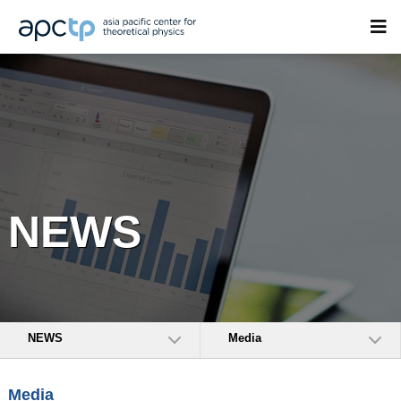
NEWS
NEWS
Media
Media