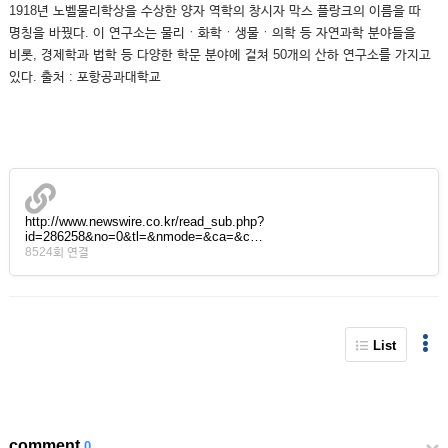
1918년 노벨물리학상을 수상한 양자 역학의 창시자 막스 플랑크의 이름을 따
명칭을 바꿨다. 이 연구소는 물리ㆍ화학ㆍ생물ㆍ의학 등 자연과학 분야들을
비롯, 경제학과 법학 등 다양한 학문 분야에 걸쳐 50개의 산하 연구소를 가지고
있다. 출처 : 포항공과대학교
http://www.newswire.co.kr/read_sub.php?
id=286258&no=0&tl=&nmode=&ca=&c…
8524회 연결
List
comment
0