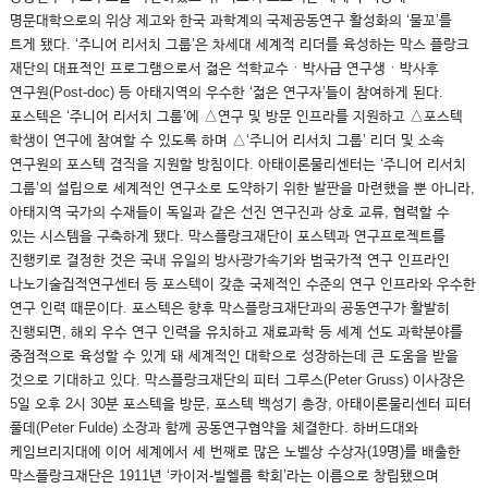
명문대학으로의 위상 제고와 한국 과학계의 국제공동연구 활성화의 ‘물꼬’를
트게 됐다. ‘주니어 리서치 그룹’은 차세대 세계적 리더를 육성하는 막스 플랑크
재단의 대표적인 프로그램으로서 젊은 석학교수ㆍ박사급 연구생ㆍ박사후
연구원(Post-doc) 등 아태지역의 우수한 ‘젊은 연구자’들이 참여하게 된다.
포스텍은 ‘주니어 리서치 그룹’에 △연구 및 방문 인프라를 지원하고 △포스텍
학생이 연구에 참여할 수 있도록 하며 △‘주니어 리서치 그룹’ 리더 및 소속
연구원의 포스텍 겸직을 지원할 방침이다. 아태이론물리센터는 ‘주니어 리서치
그룹’의 설립으로 세계적인 연구소로 도약하기 위한 발판을 마련했을 뿐 아니라,
아태지역 국가의 수재들이 독일과 같은 선진 연구진과 상호 교류, 협력할 수
있는 시스템을 구축하게 됐다. 막스플랑크재단이 포스텍과 연구프로젝트를
진행키로 결정한 것은 국내 유일의 방사광가속기와 범국가적 연구 인프라인
나노기술집적연구센터 등 포스텍이 갖춘 국제적인 수준의 연구 인프라와 우수한
연구 인력 때문이다. 포스텍은 향후 막스플랑크재단과의 공동연구가 활발히
진행되면, 해외 우수 연구 인력을 유치하고 재료과학 등 세계 선도 과학분야를
중점적으로 육성할 수 있게 돼 세계적인 대학으로 성장하는데 큰 도움을 받을
것으로 기대하고 있다. 막스플랑크재단의 피터 그루스(Peter Gruss) 이사장은
5일 오후 2시 30분 포스텍을 방문, 포스텍 백성기 총장, 아태이론물리센터 피터
풀데(Peter Fulde) 소장과 함께 공동연구협약을 체결한다. 하버드대와
케임브리지대에 이어 세계에서 세 번째로 많은 노벨상 수상자(19명)를 배출한
막스플랑크재단은 1911년 ‘카이저-빌헬름 학회’라는 이름으로 창립됐으며