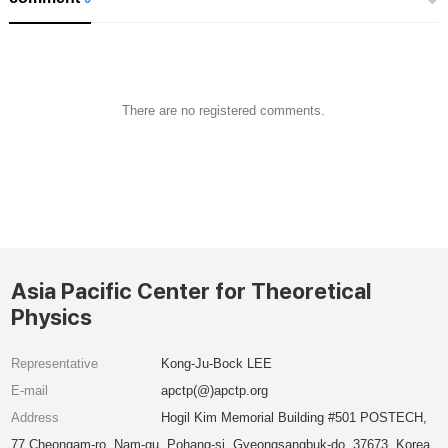
There are no registered comments.
Asia Pacific Center for Theoretical
Physics
Representative
Kong-Ju-Bock LEE
E-mail
apctp(@)apctp.org
Address
Hogil Kim Memorial Building #501 POSTECH,
77 Cheongam-ro, Nam-gu, Pohang-si, Gyeongsangbuk-do, 37673, Korea