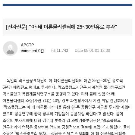
[전자신문] "아·태 이론물리센터에 25~30만유로 투자"
APCTP
Hit 11,743
Date 05-01-01 12:00
comment 0건
독일의 막스플랑크재단이 아·태이론물리센터에 매년 25만∼30만 유로씩
5년간 매칭펀드 형태로 투자한다. 막스플랑크재단은 세계적인 물리연구소인
막스플랑크 복잡계물리연구소를 운영하고 있다. 피터 풀데 신임 아·태
이론물리센터 소장(사진·71)은 10일 정부 과천청사에서 가진 취임 간담회에서
“막스플랑크는 아·태 이론물리센터를 통해 한·독 공동연구 자금을 투자할 계획이
있으며 공동연구에 한국 정부와 기업들이 동참하길 바란다”고 밝혔다. 풀데
소장의 투자제의에 대해 김우식 부총리 겸 과학기술부장관은 “막스플랑크
연구소와의 협력은 중요하며 앞으로 긍정적으로 검토해 보겠다”고 밝혔다. 풀데
소장은 “막스플랑크의 투자는 성공을 전제로 진행되며 아·태 이론물리센터를