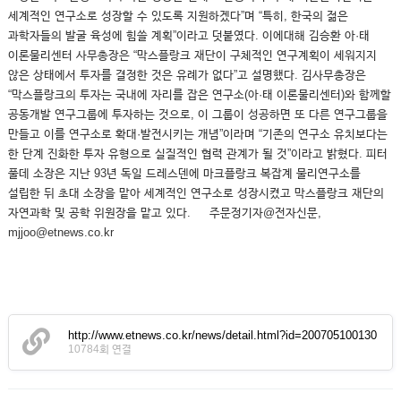
세계적인 연구소로 성장할 수 있도록 지원하겠다”며 “특히, 한국의 젊은
과학자들의 발굴 육성에 힘쓸 계획”이라고 덧붙였다. 이에대해 김승환 아·태
이론물리센터 사무총장은 “막스플랑크 재단이 구체적인 연구계획이 세워지지
않은 상태에서 투자를 결정한 것은 유례가 없다”고 설명했다. 김사무총장은
“막스플랑크의 투자는 국내에 자리를 잡은 연구소(아·태 이론물리센터)와 함께할
공동개발 연구그룹에 투자하는 것으로, 이 그룹이 성공하면 또 다른 연구그룹을
만들고 이를 연구소로 확대·발전시키는 개념”이라며 “기존의 연구소 유치보다는
한 단계 진화한 투자 유형으로 실질적인 협력 관계가 될 것”이라고 밝혔다. 피터
풀데 소장은 지난 93년 독일 드레스덴에 마크플랑크 복잡계 물리연구소를
설립한 뒤 초대 소장을 맡아 세계적인 연구소로 성장시켰고 막스플랑크 재단의
자연과학 및 공학 위원장을 맡고 있다. 주문정기자@전자신문,
mjjoo@etnews.co.kr
http://www.etnews.co.kr/news/detail.html?id=200705100130
10784회 연결