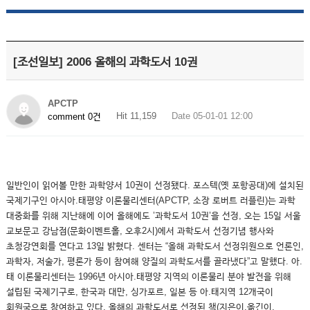
[조선일보] 2006 올해의 과학도서 10권
APCTP
Hit 11,159
Date 05-01-01 12:00
comment 0건
일반인이 읽어볼 만한 과학양서 10권이 선정됐다. 포스텍(옛 포항공대)에 설치된
국제기구인 아시아.태평양 이론물리센터(APCTP, 소장 로버트 러플린)는 과학
대중화를 위해 지난해에 이어 올해에도 ’과학도서 10권’을 선정, 오는 15일 서울
교보문고 강남점(문화이벤트홀, 오후2시)에서 과학도서 선정기념 행사와
초청강연회를 연다고 13일 밝혔다. 센터는 “올해 과학도서 선정위원으로 언론인,
과학자, 저술가, 평론가 등이 참여해 양질의 과학도서를 골라냈다”고 말했다. 아.
태 이론물리센터는 1996년 아시아.태평양 지역의 이론물리 분야 발전을 위해
설립된 국제기구로, 한국과 대만, 싱가포르, 일본 등 아.태지역 12개국이
회원국으로 참여하고 있다. 올해의 과학도서로 선정된 책(지은이,옮긴이,