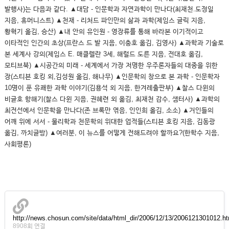
발행사)는 다음과 같다. ▲대담 - 인문학과 자연과학이 만나다(최재천.도정일
지음, 휴머니스트) ▲천재 - 리처드 파인만의 삶과 과학(제임스 글릭 지음,
황혁기 옮김, 승산) ▲내 안의 유인원 - 영장류를 통해 바라본 이기적이고
이타적인 인간의 초상(프란스 드 발 지음, 이충호 옮김, 김영사) ▲과학과 기술로
본 세계사 강의(제임스 E. 매클렐란 3세, 해럴드 도른 지음, 전대호 옮김,
모티브북) ▲시공간의 미래 - 세계에서 가장 저명한 우주론자들의 대중을 위한
장(스티븐 호킹 외,김성원 옮김, 해나무) ▲인문학의 창으로 본 과학 - 인문학자
10명이 푼 유쾌한 과학 이야기(김용석 외 지음, 한겨레출판부) ▲찰스 다윈의
비글호 항해기(찰스 다윈 지음, 권혜련 외 옮김, 최재천 감수, 샘터사) ▲과학의
최전선에서 인문학을 만나다(존 브록만 엮음, 인인희 옮김, 소소) ▲거인들의
어깨 위에 서서 - 물리학과 천문학의 위대한 업적들(스티븐 호킹 지음, 김동광
옮김, 까치글방) ▲여러분, 이 뉴스를 어떻게 전해드려야 할까요?(한학수 지음,
사회평론)
http://news.chosun.com/site/data/html_dir/2006/12/13/2006121301012.
8908회 연결