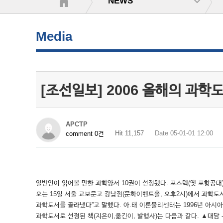
NEWS
Media
[조선일보] 2006 올해의 과학도
APCTP
Hit 11,157
Date 05-01-01 12:00
comment 0건
일반인이 읽어볼 만한 과학양서 10권이 선정됐다. 포스텍(옛 포항공대)
오는 15일 서울 교보문고 강남점(문화이벤트홀, 오후2시)에서 과학도
과학도서를 골라냈다”고 말했다. 아.태 이론물리센터는 1996년 아시아
과학도서로 선정된 책(지은이,옮긴이, 발행사)는 다음과 같다. ▲대담 