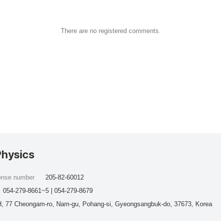
There are no registered comments.
Physics
cense number
205-82-60012
054-279-8661~5 | 054-279-8679
, 77 Cheongam-ro, Nam-gu, Pohang-si, Gyeongsangbuk-do, 37673, Korea