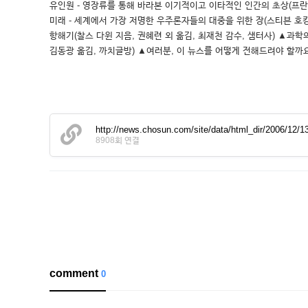
유인원 - 영장류를 통해 바라본 이기적이고 이타적인 인간의 초상(프란스 
미래 - 세계에서 가장 저명한 우주론자들의 대중을 위한 장(스티븐 호킹
항해기(찰스 다윈 지음, 권혜련 외 옮김, 최재천 감수, 샘터사) ▲과
김동광 옮김, 까치글방) ▲여러분, 이 뉴스를 어떻게 전해드려야 할까요
http://news.chosun.com/site/data/html_dir/2006/12
8908회 연결
comment
0