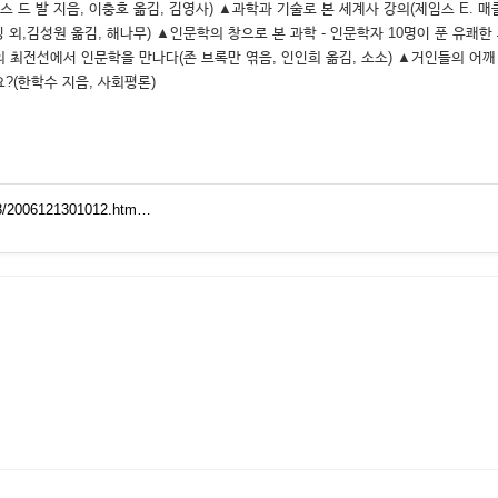
드 발 지음, 이충호 옮김, 김영사) ▲과학과 기술로 본 세계사 강의(제임스 E. 매
 외,김성원 옮김, 해나무) ▲인문학의 창으로 본 과학 - 인문학자 10명이 푼 유쾌
학의 최전선에서 인문학을 만나다(존 브록만 엮음, 인인희 옮김, 소소) ▲거인들의 어깨
?(한학수 지음, 사회평론)
/13/2006121301012.htm…