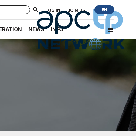
·
·
EN
LOG IN
JOIN US
ERATION
NEWS
INFO