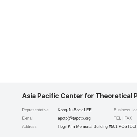
Asia Pacific Center for Theoretical 
Representative
Kong-Ju-Bock LEE
Business li
E-mail
apctp(@)apctp.org
TEL | FAX
Address
Hogil Kim Memorial Building #501 POSTECH