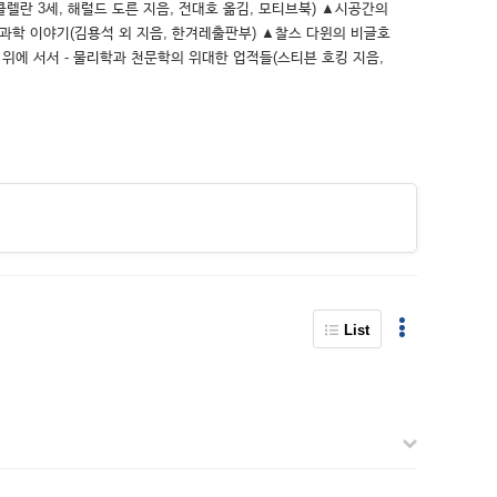
클렐란 3세, 해럴드 도른 지음, 전대호 옮김, 모티브북) ▲시공간의
한 과학 이야기(김용석 외 지음, 한겨레출판부) ▲찰스 다윈의 비글호
 위에 서서 - 물리학과 천문학의 위대한 업적들(스티븐 호킹 지음,
List