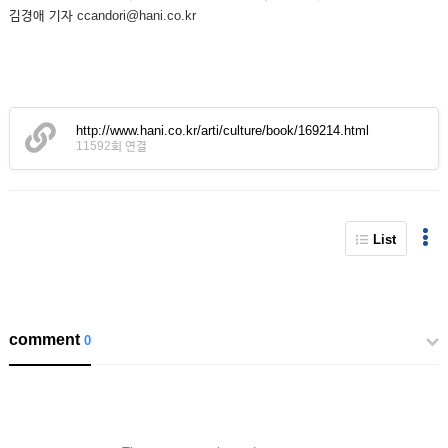
김경애 기자 ccandori@hani.co.kr
http://www.hani.co.kr/arti/culture/book/169214.html
11592회 연결
List
comment
0