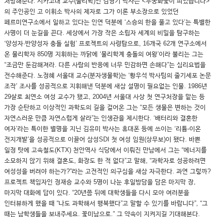
처방해준다. 시카고대 교수(물리학)인 김영기 박사는 <무궁화꽃이 피었습니다>
의 주인공인 고 이휘소 박사의 제자로 그가 이론 부소장으로 있었던
페르미연구소에서 일하고 있다는 인연 덕분에 ‘스승의 한을 풀고 있다’는 특별한
사명이 더 눈길을 끈다. 세상에서 가장 작은 소립자 세계의 비밀을 탐구하는
‘양성자·반양성자 충돌 실험’ 프로젝트의 사령탑으로, 16개국 62개 연구소에서
온 물리학자 850명 지휘하는 까닭에 ‘물리학계 충돌의 여왕’이라 불리는 그는
“조금만 둔감해져라. 다른 사람의 반응에 너무 민감하면 손해다”는 심리요법을
전수해준다. 노정혜 서울대 교수(분자생물학)는 ‘황우석 박사팀의 줄기세포 논문
조작’ 조사를 성공적으로 지휘해낸 덕분에 새삼 설명이 필요없는 인물. 1986년
29살로 최연소 여성 교수가 됐고, 2004년 서울대 사상 첫 연구처장을 맡는 등
가장 순탄하고 이상적인 과학도의 길을 걸어온 그는 “모든 생물은 변하는 것이
자연스러운 만큼 자연스럽게 살라”는 인생관을 제시한다. ‘배터리와 결혼한
여자’라는 특이한 별명을 지닌 김유미 박사는 휴대폰 등에 쓰이는 ‘리튬-이온
전지개발’을 성공적으로 이끌어 삼성SDI 첫 여성 임원(상무보)이 됐다. 바쁜
일정 탓에 고속철도(KTX) 천안역사 식당에서 이뤄진 만남에서 그는 “에너지를
소모하지 않기 위해 결혼도, 화장도 한 적 없다”고 말해, “과학자로 성공하려면
여성성을 버려야 하는가?”라는 고전적인 의구심을 새삼 자극한다. 과연 그렇까?
프로젝트 책임자인 정재승 교수와 5명이 나눈 후일방담을 담은 마지막 장,
마지막 대화에 답이 있다. “20년쯤 뒤에 대학생들을 다시 모아 여러분을
인터뷰하게 했을 때 “나도 과학해서 행복했다”고 말할 수 있기를 바랍니다”, “그
때는 남학생들을 보내주세요. 꽃미남으로.” 그 약속이 지켜지길 기대해본다.