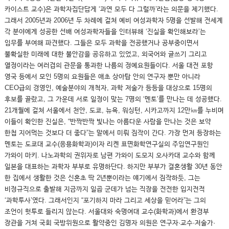
카이스트 교수)은 과학자집단답게 ‘과연 모두 다 그럴까’라는 의문을 제기했다.
그래서 2005년과 2006년 두 차례에 걸쳐 예비 여성과학자 5명을 선발해 전세계
각 분야에게 성공한 선배 여성과학자들을 인터뷰해 ‘진실을 확인해보라’는
임무를 부여해 파견했다. 그들은 모두 과학을 전공했거나 공부중이면서
불확실한 미래에 대한 불안감을 공유하고 있었고, 외국어와 글쓰기 그리고
열정이라는 여러겹의 관문을 통과한 나름의 정예요원들이다. 서울 대전 포항
영국 등에서 모인 5명의 요원들은 애초 상아탑 안의 연구자 뿐만 아니라
CEO급의 경영인, 예술분야의 개척자, 과학 저술가 등등을 대상으로 15명의
후보를 골랐고, 그 가운데 서로 일정이 맞는 7명의 ‘멘토’를 만나는 데 성공했다.
21개월에 걸쳐 서울에서 천안, 도쿄, 뉴욕, 워싱턴, 시카고까지 12만㎞를 누비며
이들이 확인한 진실은, “반짝반짝 빛나는 아름다운 사람을 만나는 것은 보약
한첩 지어먹는 것보다 더 좋다”는 말에서 미뤄 짐작이 간다. 가장 먼저 등장하는
멘토는 도쿄대 교수(응용화학과)이자 리켄 표면화학연구실의 주임연구원인
가와이 마키. 나노과학의 권위자로 남편 가와이 도모지 오사카대 교수와 함께
일본을 대표하는 과학자 부부로 유명하단다. 하지만 부부가 결혼생활 30년 동안
한 집에서 생활한 것은 신혼초 딱 2년뿐이라는 얘기에서 짐작하듯, 그는
비정규직으로 출발해 지금까지 일곱 군데가 넘는 직장을 전전한 입지전적
‘과학투사’였다. 그래서인지 “포기하지 마라 그리고 세상을 믿어라”는 그의
조언이 헛투로 들리지 않는다. 서울대와 숙명여대 교수(화학과)에서 환경부
장관을 거쳐 국회 국방위원으로 활약중인 김명자 의원은 연구자·교수·저술가·