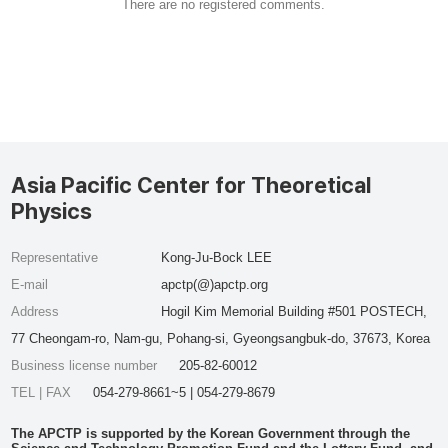
There are no registered comments.
Asia Pacific Center for Theoretical
Physics
Representative
Kong-Ju-Bock LEE
E-mail
apctp(@)apctp.org
Address
Hogil Kim Memorial Building #501 POSTECH,
77 Cheongam-ro, Nam-gu, Pohang-si, Gyeongsangbuk-do, 37673, Korea
Business license number
205-82-60012
TEL | FAX
054-279-8661~5 | 054-279-8679
The APCTP is supported by the Korean Government through the