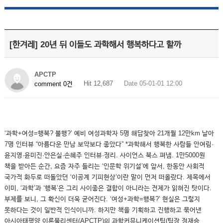
[한겨레] 20년 뒤 이들도 과학해서 행복하다고 할까
APCTP
Hit 12,687
Date 05-01-01 12:00
comment 0건
‘과학+여성=행복? 불행?’ 예비 여성과학자 5명 해답찾아 21개월 12만km 날아
7명 인터뷰 “아름다운 만남 보약보다 좋았다” *과학해서 행복한 사람들 안여림·
윤지영·윤미진·안은실·손혜주 인터뷰·정리. 사이언스 북스 펴냄. 1만5000원
책을 받아든 순간, 요즘 자주 들리는 ‘인문학 위기설’에 앞서, 한동안 사회적
국가적 화두로 떠돌았던 ‘이공계 기피현상’이란 말이 먼저 떠올랐다. 제목에서
이미, ‘과학’과 ‘행복’은 그리 사이좋은 결합이 아니라는 전제가 읽혀진 탓이다.
부제를 보니, 그 확신이 더욱 굳어진다. ‘여성+과학=행복?’ 현실은 그렇지
못하다는 것이 일반적 인식이니까. 하지만 책을 기획하고 진행하고 묶어낸
아시아태평양 이론물리센터(APCTP)의 과학커뮤니케이션팀(팀장 정재승