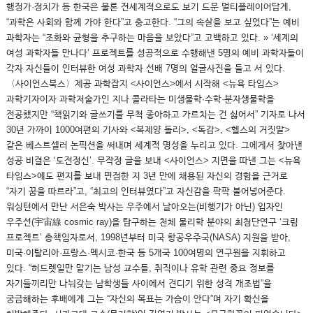
행정가·정치가 등 한국은 물론 전세계적으로도 보기 드문 멀티플레이어답게,
“과학은 사회와 함께 가야 한다”고 충고한다. “그의 속살을 보고 싶었다”는 예비
과학자는 “조화와 균형을 추구하는 마음을 보았다”고 고백하고 있다. » ‘세계의
여성 과학자들 만나다’ 프로젝트를 성공적으로 수행해낸 5명의 예비 과학자들이
각자 자신들이 인터뷰한 여성 과학자 선배 7명의 얼굴사진을 들고 서 있다.
〈사이언스북스〉제공 과학잡지 <사이언스>에서 시작해 <뉴욕 타임스>
과학기자이자 과학저술가인 지나 콜라타는 미생물학·수학·분자생물학을
전공했지만 “책읽기와 글쓰기를 무척 좋아하고 가르치는 건 싫어서” 기자로 나서
30년 가까이 1000여편의 기사와 <복제양 돌리>, <독감>, <헬스의 거짓말>
같은 베스트셀러 논픽션을 써내며 세계적 명성을 누리고 있다. 그에게서 찾아낸
성공 비결은 ‘도전정신’. 무작정 글을 보내 <사이언스> 지면을 따낸 그는 <뉴욕
타임스>에도 편지를 보내 면접한 지 3년 만에 채용된 자신의 경험을 근거로
“자기 꿈을 따르라”고, “최고의 인터뷰였다”고 자신감을 팍팍 불어넣어준다.
워싱턴에서 만난 서은숙 박사는 우주에서 날아오는(비행기가 아닌) 입자인
우주선(宇宙線 cosmic ray)을 탐구하는 천체 물리학 분야의 최첨단연구 ‘크림
프로젝트’ 총책임자로서, 1998년부터 미국 항공우주국(NASA) 지원을 받아,
미국·이탈리아·프랑스·멕시코·한국 등 5개국 100여명의 연구원을 지휘하고
있다. “허드렛일만 맡기는 남성 교수들, 취직이나 유학 관련 중요 정보를
자기들끼리만 나눠갖는 남학생들 사이에서 견디기 위한 성격 개조법”을
궁금해하는 후배에게 그는 “자신의 목표는 가슴이 안다”며 자기 확신을