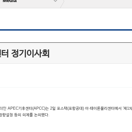
Media
후센터 정기이사회
인 APEC기후센터(APCC)는 2일 포스텍(포항공대) 아·태이론물리센터에서 '제1
방향설정 등의 의제를 논의했다.