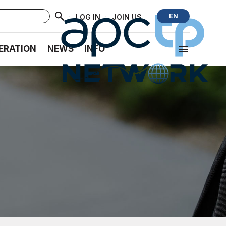
·
·
EN
LOG IN
JOIN US
ERATION
NEWS
INFO