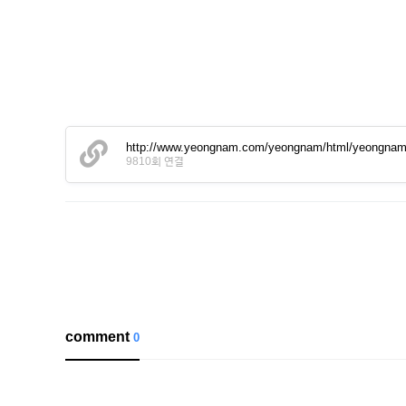
http://www.yeongnam.com/yeongnam/html/yeongnamda
9810회 연결
comment
0