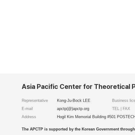
Asia Pacific Center for Theoretical 
Representative
Kong-Ju-Bock LEE
Business li
E-mail
apctp(@)apctp.org
TEL | FAX
Address
Hogil Kim Memorial Building #501 POSTECH
The APCTP is supported by the Korean Government through t