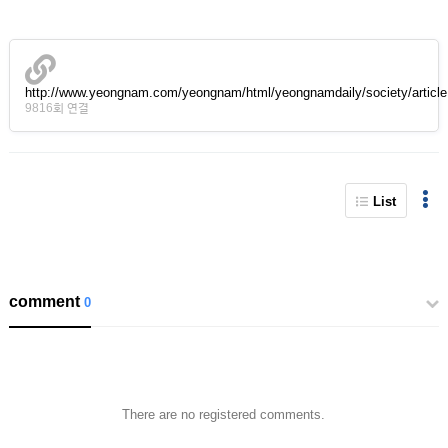
http://www.yeongnam.com/yeongnam/html/yeongnamdaily/society/articl
9816회 연결
List
comment
0
There are no registered comments.