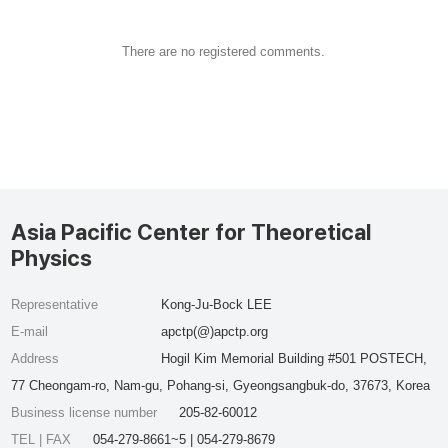
There are no registered comments.
Asia Pacific Center for Theoretical
Physics
Representative
Kong-Ju-Bock LEE
E-mail
apctp(@)apctp.org
Address
Hogil Kim Memorial Building #501 POSTECH,
77 Cheongam-ro, Nam-gu, Pohang-si, Gyeongsangbuk-do, 37673, Korea
Business license number
205-82-60012
TEL | FAX
054-279-8661~5 | 054-279-8679