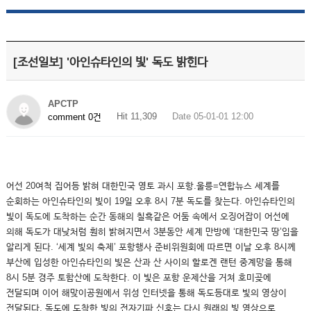
[조선일보] '아인슈타인의 빛' 독도 밝힌다
APCTP
Hit 11,309
Date 05-01-01 12:00
comment 0건
어선 20여척 집어등 밝혀 대한민국 영토 과시 포항.울릉=연합뉴스 세계를
순회하는 아인슈타인의 빛이 19일 오후 8시 7분 독도를 찾는다. 아인슈타인의
빛이 독도에 도착하는 순간 동해의 칠흑같은 어둠 속에서 오징어잡이 어선에
의해 독도가 대낮처럼 훤히 밝혀지면서 3분동안 세계 만방에 ‘대한민국 땅’임을
알리게 된다. ‘세계 빛의 축제’ 포항행사 준비위원회에 따르면 이날 오후 8시께
부산에 입성한 아인슈타인의 빛은 산과 산 사이의 할로겐 랜턴 중계망을 통해
8시 5분 경주 토함산에 도착한다. 이 빛은 포항 운제산을 거쳐 호미곶에
전달되며 이어 해맞이공원에서 위성 인터넷을 통해 독도등대로 빛의 영상이
전달된다. 독도에 도착한 빛의 전자기파 신호는 다시 원래의 빛 영상으로