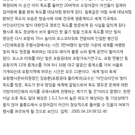
복원되며 이 순간 미리 독도를 둘러싼 20여척의 오징어잡이 어선들이 일제히
집어등에 불을 밝혀 독도를 대낮처럼 밝히게 된다. 칠흑같은 어둠 속에 대낮처럼
밝혀진 독도의 모습은 방송사에 의해 전국에 생중계되고 세계 각국에도
아인슈타인의 빛이 대한민국 영토인 독도를 방문하게 된 사실을 알리게 된다.
행사후 독도 정상에서 쏘아 올려진 한 줄기 빛을 신호로 독도를 떠난 빛의
영상은 다시 포항의 70ｍ 높이의 포스코타워로 전달되며 인접한 형산강
시민체육공원 주행사장에서는 시민 3만여명이 참석한 가운데 세계를 여행한
빛의 독도 방문을 축하하는 대규모 레이저 불꽃 쇼와 함께 공연이 벌어지게
된다. 포스코 타워를 떠난 빛은 포항공대와 포항가속기연구소, 포항 면봉산 등
포항지역 13개 중개소를 거쳐 8시 16분 대구 팔공산 중계소를 거쳐 서울로
가게되는데 포항지역에 머무는 시간은 모두 11분이다. ‘세계 빛의 축제’
포항행사준비위원장인 김승환(포항공대 물리학과)교수는 “아인슈타인의 빛이
독도를 방문, 독도가 한국 땅임을 세계에 알림으로써 독도 영유권 문제에 대한
지방자치단체의 의지를 국제사회에 천명하는 계기가 될 것”이라고 말했다. 한편
이날 오후 독도 일대 해상은 1.5-2.5ｍ의 높은 파도가 예상되는 등 기상상태가
좋지 않아 울릉도에서 오징어잡이 어선이 정상적으로 출어할 수 있을지 여부가
행사를 좌우하게 될 것으로 보인다. 입력 : 2005.04.19 09:52 40