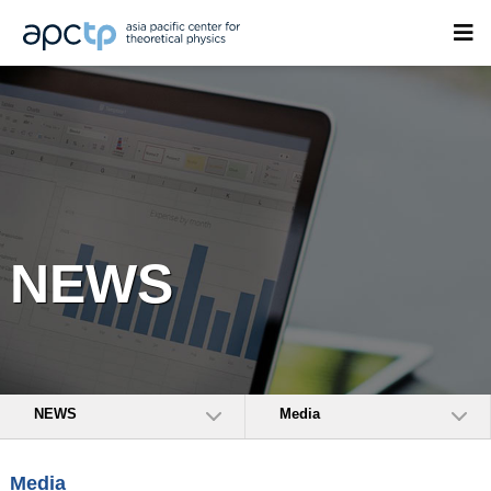
NEWS
NEWS
Media
Media