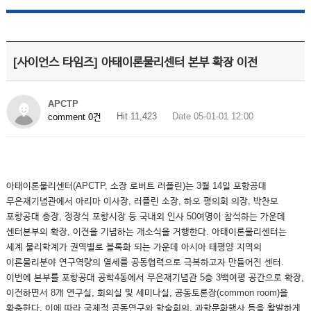
[사이언스 타임즈] 아태이론물리센터 본부 확장 이전
APCTP
Hit 11,423
Date 05-01-01 12:00
comment 0건
아태이론물리센터(APCTP, 소장 로버트 러플린)는 3월 14일 포항공대
무은재기념관에서 아리마 이사장, 러플린 소장, 하오 평의회 의장, 박찬모
포항공대 총장, 정장식 포항시장 등 국내외 인사 50여명이 참석하는 가운데
센터본부의 확장, 이전을 기념하는 개소식을 거행한다. 아태이론물리센터는
세계 물리학계가 권역별로 블록화 되는 가운데 아시아 태평양 지역의
이론물리분야 연구역량의 열세를 공동협력으로 극복하고자 만들어진 센터.
이번에 본부를 포항공대 공학4동에서 무은재기념관 5층 3백여평 공간으로 확장,
이전하면서 8개 연구실, 회의실 및 세미나실, 공동토론장(common room)을
확충한다. 이에 따라 국제적 공동연구와 학술회의, 과학문화행사 등을 활발하게