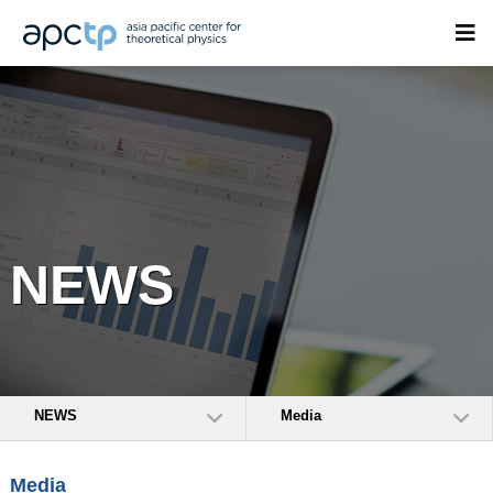
NEWS
NEWS
Media
Media