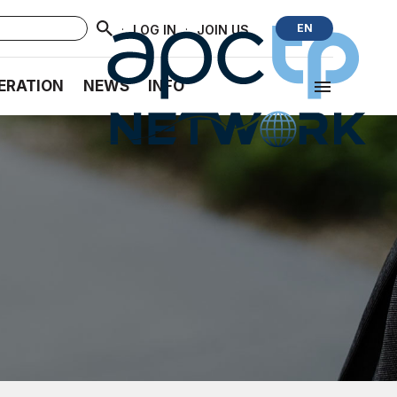
·
·
EN
LOG IN
JOIN US
ERATION
NEWS
INFO