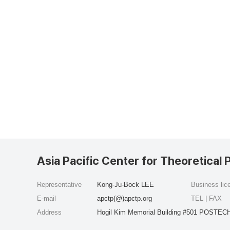
Asia Pacific Center for Theoretical 
Representative
Kong-Ju-Bock LEE
Business li
E-mail
apctp(@)apctp.org
TEL | FAX
Address
Hogil Kim Memorial Building #501 POSTECH