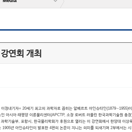
Media
' 강연회 개최
이정내기자= 20세기 최고의 과학자로 꼽히는 알베르트 아인슈타인(1879∼1955)
아시아·태평양 이론물리센터(APCTP, 소장 로버트 러플린 한국과학기술원 총장)는 유엔
다. 과학기술부, 포항시, 한국물리학회가 후원으로 열리는 이 강연회에서 한양대 이상욱
불리는 1905년 아인슈타인이 발표한 4편의 논문이 지니는 의미를 되새기며 2부에서