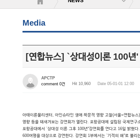
NEWS
Media
[연합뉴스] `상대성이론 100년
APCTP
Hit 10,960
Date 05-01-01 12:00
comment 0건
아태이론물리센터, 아인슈타인 생애·학문적 영향 고찰(서울=연합뉴스) 
영향 등을 돼새겨보는 강연회가 열린다. 포항공대에 설립된 국제연구소인 
포항공대에서 `상대성 이론 그후 100년''강연회를 연다고 16일 밝혔
600여명을 대상으로 강연한다. 강연회 1부에서는 `기적의 해''로 