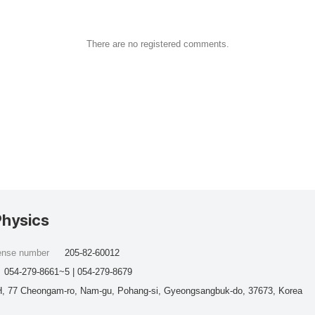
There are no registered comments.
Physics
cense number
205-82-60012
054-279-8661~5 | 054-279-8679
, 77 Cheongam-ro, Nam-gu, Pohang-si, Gyeongsangbuk-do, 37673, Korea