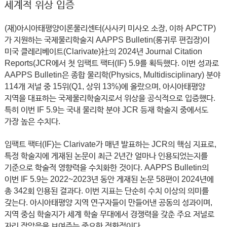
세계적 위상 입증
(재)아시아태평양이론물리센터(사사키 미사오 소장, 이하 APCTP)
가 지원하는 국제물리학술지 AAPPS Bulletin(롱귀루 편집장)이
미국 클레리베이트(Clarivate)社의 2024년 Journal Citation
Reports(JCR에서 첫 임팩트 팩터(IF) 5.9를 획득했다. 이번 성과로
AAPPS Bulletin은 종합 물리학(Physics, Multidisciplinary) 분야
114개 저널 중 15위(Q1, 상위 13%)에 올랐으며, 아시아태평양
지역을 대표하는 국제물리학술지로서 위상을 공식적으로 입증했다.
특히 이번 IF 5.9는 국내 물리학 분야 JCR 등재 학술지 중에서도
가장 높은 수치다.
임팩트 팩터(IF)는 Clarivate가 매년 발표하는 JCR의 핵심 지표로,
특정 학술지에 게재된 논문이 최근 2년간 얼마나 인용되었는지를
기준으로 학술적 영향력을 수치화한 것이다. AAPPS Bulletin의
이번 IF 5.9는 2022~2023년 동안 게재된 논문 58편이 2024년에
총 342회 인용된 결과다. 이번 지표는 단순히 수치 이상의 의미를
갖는다. 아시아태평양 지역 연구자들이 만들어낸 공동의 성과이며,
지역 중심 학술지가 세계 학술 무대에서 경쟁력을 갖춘 주요 저널로
자리 잡았음을 보여주는 중요한 전환점이다.