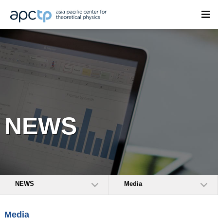
NEWS
NEWS
Media
Media