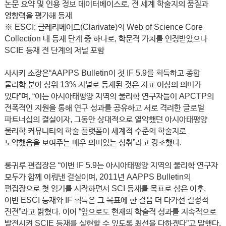
논문 요약 및 인용 정보 데이터베이스로, 전 세계 학술지의 품질과
영향력을 평가해 등재
※ ESCI: 클레리베이트(Clarivate)의 Web of Science Core
Collection 내 등재 단계 중 하나로, 학문적 가치를 인정받았으나
SCIE 등재 전 단계의 저널 포함
사사키 소장은“AAPPS Bulletin이 첫 IF 5.9를 획득하고 종합
물리학 분야 상위 13% 저널로 등재된 것은 지표 이상의 의미가
있다”며, “이는 아시아태평양 지역의 물리학 연구자들이 APCTP의
전폭적인 지원을 통해 연구 성과를 공유하고 서로 격려한 글로벌
파트너십의 결실이자, 그동안 상대적으로 열악했던 아시아태평양
물리학 커뮤니티의 학술 플랫폼이 세계적 수준의 학술지로
도약했음을 보여주는 매우 의미있는 성취”라고 강조했다.
롱귀루 편집장은 “이번 IF 5.9는 아시아태평양 지역의 물리학 연구자
모두가 함께 이뤄낸 결실이며, 2011년 AAPPS Bulletin의
편집장으로 첫 임기를 시작하면서 SCI 등재를 목표로 삼은 이후,
이번 ESCI 등재와 IF 획득은 그 목표에 한 걸음 더 다가선 결정적
진전”라고 밝혔다. 이어 “앞으로도 현재의 학술적 성과를 지속적으로
발전시켜 SCIE 등재를 실현할 수 있도록 최선을 다하겠다”고 말했다.