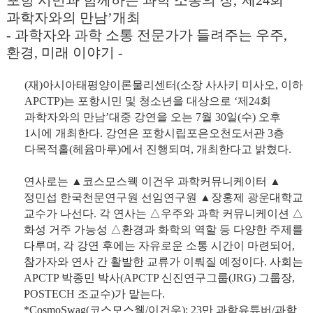
과학자와의 만남’개최
- 과학자와 과학 소통 전문가가 들려주는 우주,
환경, 미래 이야기 -
(재)아시아태평양이론물리센터(소장 사사키 미사오, 이하
APCTP)는 포항시민 및
청소년을 대상으로
‘제24회
과학자와의 만남’대중 강연을 오는
7월 30일(수) 오후
1시에 개최한다. 강연은 포항시립포은오천도서관 3층
다목적홀(헤윰마루)에서 진행되며, 개최한다고 밝혔다.
연사로는 ▲코스모스웩 이건우 과학커뮤니케이터 ▲
정민섭 한국천문연구원 선임연구원 ▲장홍제 광운대학교
교수가 나선다.
각 연사는 △우주와 과학 커뮤니케이션 △
화성 거주 가능성 △환경과 화학의 역할 등 다양한 주제를
다루며, 각 강연 후에는 자유로운 소통
시간이 마련되어,
참가자와 연사 간 활발한 교류가 이뤄질 예정이다. 사회는
APCTP 박종민 박사(APCTP 신진연구그룹(JRG) 그룹장,
POSTECH 조교수)가 맡는다.
*CosmoSwag(코스모스웩/이건우): 23만 과학유튜버/과학