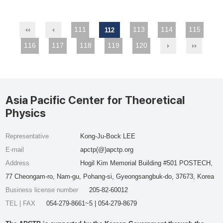
111
113
114
115
112
116
117
118
119
120
Asia Pacific Center for Theoretical
Physics
Representative
Kong-Ju-Bock LEE
E-mail
apctp(@)apctp.org
Address
Hogil Kim Memorial Building #501 POSTECH,
77 Cheongam-ro, Nam-gu, Pohang-si, Gyeongsangbuk-do, 37673, Korea
Business license number
205-82-60012
TEL | FAX
054-279-8661~5 | 054-279-8679