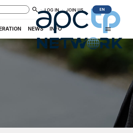
·
·
EN
LOG IN
JOIN US
ERATION
NEWS
INFO