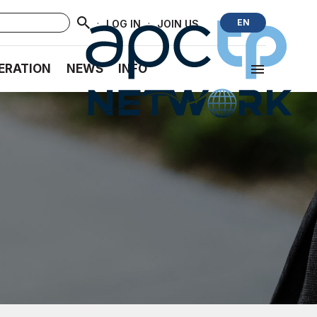
·
·
EN
LOG IN
JOIN US
ERATION
NEWS
INFO