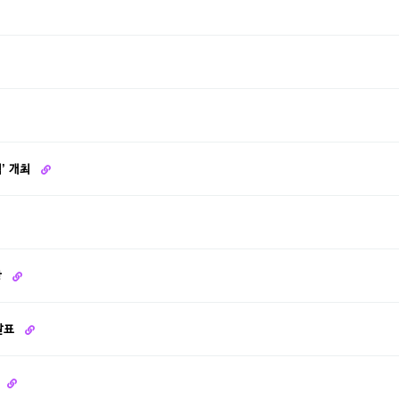
램’ 개최
상
 발표