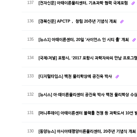
137
[전자신문] 아태이론물리센터, 기초과학 협력 국제포럼
136
[경북신문] APCTP， 창립 20주년 기념식 개최
135
[뉴스1] 아태이론센터, 20일 '사이언스 인 시티 홀' 개최
134
[국제i저널] 포항시, ‘2017 포항시 과학자와의 만남 프로그
133
[디지털타임스] 백천 물리학상에 공진욱 박사
132
[뉴시스] 아·태이론물리센터 공진욱 박사 백천 물리학상 수
131
[머니투데이] 아태이론센터 블랙홀 전쟁 등 과학도서 10선
130
[동양뉴스] 아시아태평양이론물리센터, 20주년 기념식 개최