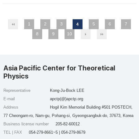
1
2
3
5
6
7
4
8
9
10
Asia Pacific Center for Theoretical
Physics
Representative
Kong-Ju-Bock LEE
E-mail
apctp(@)apctp.org
Address
Hogil Kim Memorial Building #501 POSTECH,
77 Cheongam-ro, Nam-gu, Pohang-si, Gyeongsangbuk-do, 37673, Korea
Business license number
205-82-60012
TEL | FAX
054-279-8661~5 | 054-279-8679