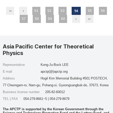
51
52
53
55
56
54
57
58
59
60
Asia Pacific Center for Theoretical
Physics
Representative
Kong-Ju-Bock LEE
E-mail
apctp(@)apctp.org
Address
Hogil Kim Memorial Building #501 POSTECH,
77 Cheongam-ro, Nam-gu, Pohang-si, Gyeongsangbuk-do, 37673, Korea
Business license number
205-82-60012
TEL | FAX
054-279-8661~5 | 054-279-8679
The APCTP is supported by the Korean Government through the
Science and Technology Promotion Fund and the Lottery Fund, and