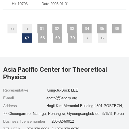
Hit 10706
Date 2005-01-01
61
62
63
64
65
66
68
69
70
67
Asia Pacific Center for Theoretical
Physics
Representative
Kong-Ju-Bock LEE
E-mail
apctp(@)apctp.org
Address
Hogil Kim Memorial Building #501 POSTECH,
77 Cheongam-ro, Nam-gu, Pohang-si, Gyeongsangbuk-do, 37673, Korea
Business license number
205-82-60012