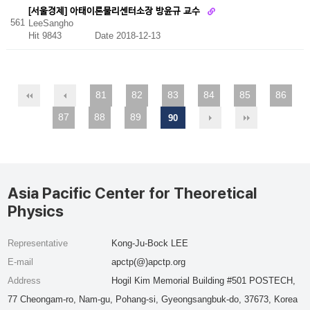
[서울경제] 아태이론물리센터소장 방윤규 교수
561
LeeSangho
Hit 9843
Date 2018-12-13
81
82
83
84
85
86
87
88
89
90
Asia Pacific Center for Theoretical
Physics
Representative
Kong-Ju-Bock LEE
E-mail
apctp(@)apctp.org
Address
Hogil Kim Memorial Building #501 POSTECH,
77 Cheongam-ro, Nam-gu, Pohang-si, Gyeongsangbuk-do, 37673, Korea