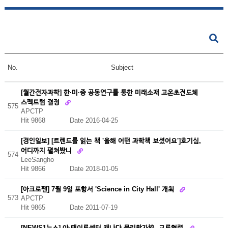
No.
Subject
[월간전자과학] 한·미·중 공동연구를 통한 미래소재 고온초전도체
스펙트럼 결정
575
APCTP
Hit 9868
Date 2016-04-25
[경인일보] [트렌드를 읽는 책 '올해 어떤 과학책 보셨어요']호기심,
어디까지 펼쳐봤니
574
LeeSangho
Hit 9866
Date 2018-01-05
[아크로팬] 7월 9일 포항서 'Science in City Hall' 개최
573
APCTP
Hit 9865
Date 2011-07-19
[NEWS1뉴스] 아·태이론센터-캐나다 물리학자協, 교류협력