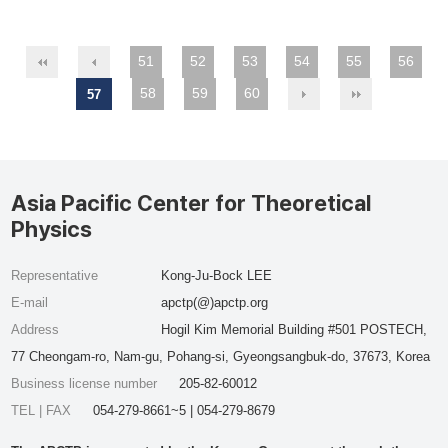
51
52
53
54
55
56
58
59
60
57
Asia Pacific Center for Theoretical
Physics
Representative
Kong-Ju-Bock LEE
E-mail
apctp(@)apctp.org
Address
Hogil Kim Memorial Building #501 POSTECH,
77 Cheongam-ro, Nam-gu, Pohang-si, Gyeongsangbuk-do, 37673, Korea
Business license number
205-82-60012
TEL | FAX
054-279-8661~5 | 054-279-8679