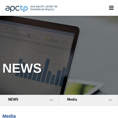
NEWS
NEWS
Media
Media