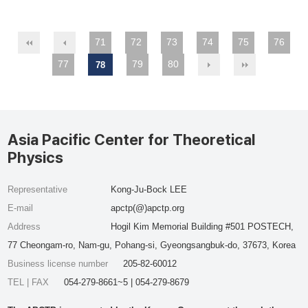
71
72
73
74
75
76
77
79
80
78
Asia Pacific Center for Theoretical
Physics
Representative
Kong-Ju-Bock LEE
E-mail
apctp(@)apctp.org
Address
Hogil Kim Memorial Building #501 POSTECH,
77 Cheongam-ro, Nam-gu, Pohang-si, Gyeongsangbuk-do, 37673, Korea
Business license number
205-82-60012
TEL | FAX
054-279-8661~5 | 054-279-8679