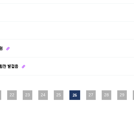
포럼
 힘찬 발걸음
다음
22
맨끝
23
24
25
27
28
29
26