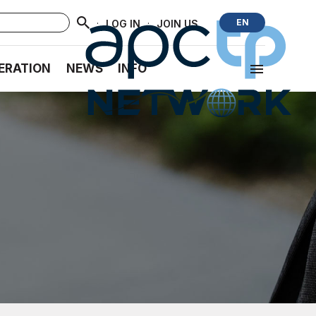
·
·
EN
LOG IN
JOIN US
ERATION
NEWS
INFO