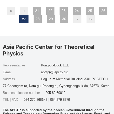
21
22
23
24
25
26
28
29
30
27
Asia Pacific Center for Theoretical
Physics
Representative
Kong-Ju-Bock LEE
E-mail
apctp(@)apctp.org
Address
Hogil Kim Memorial Building #501 POSTECH,
77 Cheongam-ro, Nam-gu, Pohang-si, Gyeongsangbuk-do, 37673, Korea
Business license number
205-82-60012
TEL | FAX
054-279-8661~5 | 054-279-8679
The APCTP is supported by the Korean Government through the
Science and Technology Promotion Fund and the Lottery Fund, and