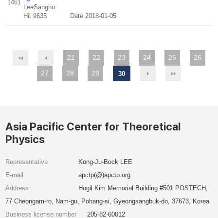
1461
LeeSangho
Hit 9635
Date 2018-01-05
21
22
23
24
25
26
27
28
29
30
Asia Pacific Center for Theoretical
Physics
Representative
Kong-Ju-Bock LEE
E-mail
apctp(@)apctp.org
Address
Hogil Kim Memorial Building #501 POSTECH,
77 Cheongam-ro, Nam-gu, Pohang-si, Gyeongsangbuk-do, 37673, Korea
Business license number
205-82-60012