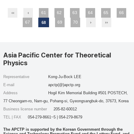
61
62
63
64
65
66
67
69
70
68
Asia Pacific Center for Theoretical
Physics
Representative
Kong-Ju-Bock LEE
E-mail
apctp(@)apctp.org
Address
Hogil Kim Memorial Building #501 POSTECH,
77 Cheongam-ro, Nam-gu, Pohang-si, Gyeongsangbuk-do, 37673, Korea
Business license number
205-82-60012
TEL | FAX
054-279-8661~5 | 054-279-8679
The APCTP is supported by the Korean Government through the
Science and Technology Promotion Fund and the Lottery Fund, and