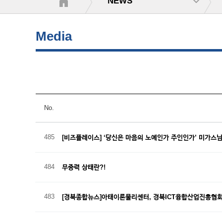
NEWS
Media
No.
485
[비즈플레이스] ‘당신은 마음의 노예인가 주인인가’ 미가스
484
무중력 상태란?!
483
[경북종합뉴스]아태이론물리센터, 경북ICT융합산업진흥협회