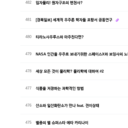
482
입자물리! 원자구조의 변천사?
481
[경북일보] 세계적 우주론 학자들 포항서 공동연구
480
티라노사우루스와 마주친다면?
479
NASA 인간을 우주로 보내기위한 스페이스X와 보잉사의 노
478
세상 모든 것이 물리학? 물리학에 대하여 #2
477
식품을 저장하는 과학적인 방법
476
산소와 일산화탄소가 만나 feat. 전이상태
475
별중의 별 슈퍼스타 에타 카리나이