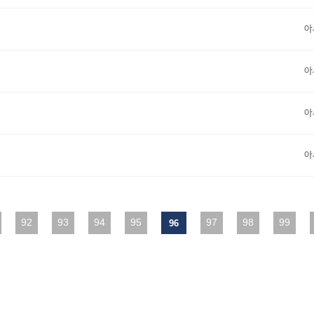
아
아
아
아
다음
92
맨끝
93
94
95
97
98
99
96