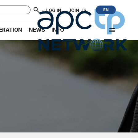
·
·
EN
LOG IN
JOIN US
ERATION
NEWS
INFO