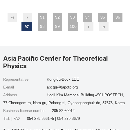
91
92
93
94
95
96
98
99
100
97
Asia Pacific Center for Theoretical
Physics
Representative
Kong-Ju-Bock LEE
E-mail
apctp(@)apctp.org
Address
Hogil Kim Memorial Building #501 POSTECH,
77 Cheongam-ro, Nam-gu, Pohang-si, Gyeongsangbuk-do, 37673, Korea
Business license number
205-82-60012
TEL | FAX
054-279-8661~5 | 054-279-8679