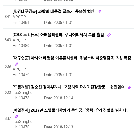
[일간대구경북] 과학의 대중적 글쓰기 중요성 확산
841
APCTP
Hit 10494
Date 2005-01-01
[CBS 노컷뉴스] 아태물리센터, 주니어리서치 그룹 출범
840
APCTP
Hit 10489
Date 2005-01-01
[대구신문] 아시아 태평양 이론물리센터, 워낭소리 이충렬감독 초청 특강
839
APCTP
Hit 10479
Date 2005-01-01
[드림저널] 김순견 경제부지사, 포항지역 R＆D 현장방문... 현안협의
838
LeeSangho
Hit 10478
Date 2018-12-14
[매일경제] 2017년 노벨물리학상의 주인공, `중력파`의 진실을 밝힌다!
837
LeeSangho
Hit 10476
Date 2018-12-13