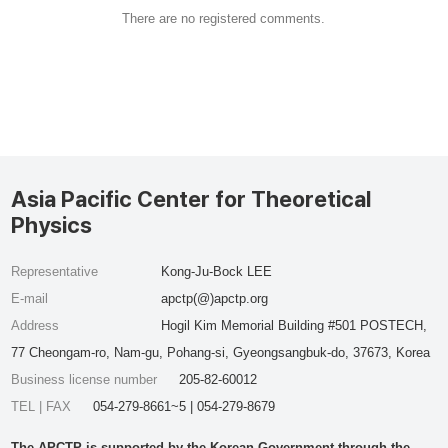
There are no registered comments.
Asia Pacific Center for Theoretical
Physics
Representative
Kong-Ju-Bock LEE
E-mail
apctp(@)apctp.org
Address
Hogil Kim Memorial Building #501 POSTECH,
77 Cheongam-ro, Nam-gu, Pohang-si, Gyeongsangbuk-do, 37673, Korea
Business license number
205-82-60012
TEL | FAX
054-279-8661~5 | 054-279-8679
The APCTP is supported by the Korean Government through the