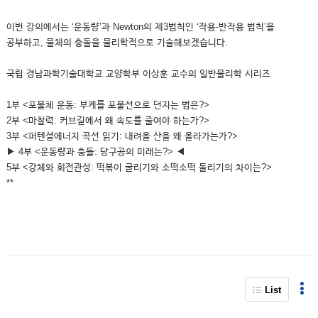
이번 강의에서는 ‘운동량’과 Newton의 제3법칙인 ‘작용-반작용 법칙’을
공부하고, 물체의 충돌을 물리학적으로 기술해보겠습니다.
국립 경남과학기술대학교 교양학부 이상훈 교수의 일반물리학 시리즈
1부 <포물체 운동: 부케를 포물선으로 던지는 법은?>
2부 <마찰력: 커브길에서 왜 속도를 줄여야 하는가?>
3부 <퍼텐셜에너지 곡선 읽기: 내려올 산을 왜 올라가는가?>
▶ 4부 <운동량과 충돌: 당구공의 미래는?> ◀
5부 <강체와 회전관성: 떡볶이 굴리기와 소떡소떡 돌리기의 차이는?>
**
List