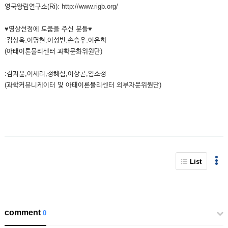
영국왕립연구소(Ri): http://www.rigb.org/
♥영상선정에 도움을 주신 분들♥
:김상욱,이명현,이성빈,손승우,이은희
(아태이론물리센터 과학문화위원단)
:김지윤,이세리,정혜심,이상곤,임소정
(과학커뮤니케이터 및 아태이론물리센터 외부자문위원단)
List
comment
0