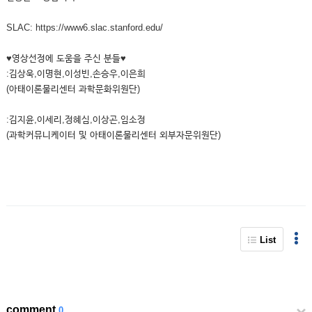
SLAC: https://www6.slac.stanford.edu/
♥영상선정에 도움을 주신 분들♥
:김상욱,이명현,이성빈,손승우,이은희
(아태이론물리센터 과학문화위원단)
:김지윤,이세리,정혜심,이상곤,임소정
(과학커뮤니케이터 및 아태이론물리센터 외부자문위원단)
List
comment
0