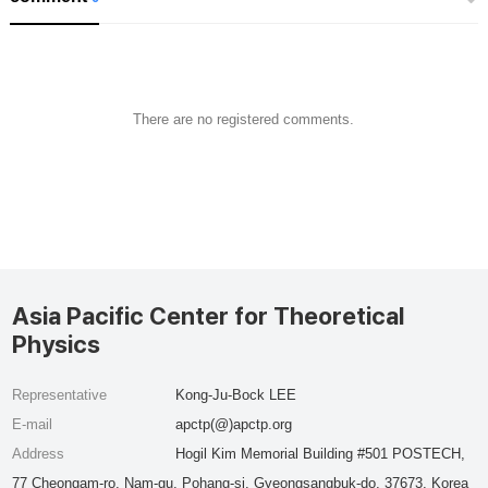
There are no registered comments.
Asia Pacific Center for Theoretical
Physics
Representative
Kong-Ju-Bock LEE
E-mail
apctp(@)apctp.org
Address
Hogil Kim Memorial Building #501 POSTECH,
77 Cheongam-ro, Nam-gu, Pohang-si, Gyeongsangbuk-do, 37673, Korea