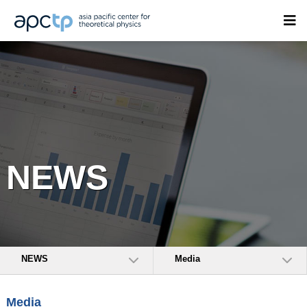
NEWS
NEWS
Media
Media