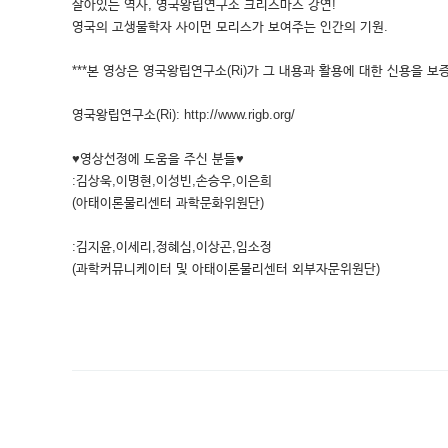
살아있는 역사, 영국왕립연구소 크리스마스 강연!
영국의 고생물학자 사이먼 모리스가 보여주는 인간의 기원.
***본 영상은 영국왕립연구소(Ri)가 그 내용과 활용에 대한 신용을 보증
영국왕립연구소(Ri): http://www.rigb.org/
♥영상선정에 도움을 주신 분들♥
:김상욱,이명현,이성빈,손승우,이은희
(아태이론물리센터 과학문화위원단)
:김지윤,이세리,정혜심,이상곤,임소정
(과학커뮤니케이터 및 아태이론물리센터 외부자문위원단)