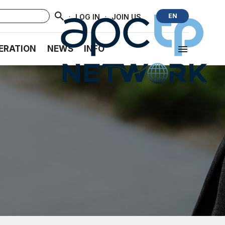
·
·
EN
LOG IN
JOIN US
ERATION
NEWS
INFO