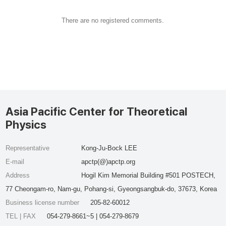
There are no registered comments.
Asia Pacific Center for Theoretical
Physics
Representative
Kong-Ju-Bock LEE
E-mail
apctp(@)apctp.org
Address
Hogil Kim Memorial Building #501 POSTECH,
77 Cheongam-ro, Nam-gu, Pohang-si, Gyeongsangbuk-do, 37673, Korea
Business license number
205-82-60012
TEL | FAX
054-279-8661~5 | 054-279-8679