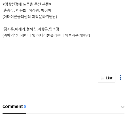
♥영상선정에 도움을 주신 분들♥
:손승우, 이은희, 이정원, 황정아
(아태이론물리센터 과학문화위원단)
:김지윤,이세리,정혜심,이상곤,임소정
(과학커뮤니케이터 및 아태이론물리센터 외부자문위원단)
List
comment
0