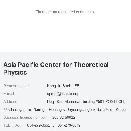
There are no registered comments.
Asia Pacific Center for Theoretical
Physics
Representative
Kong-Ju-Bock LEE
E-mail
apctp(@)apctp.org
Address
Hogil Kim Memorial Building #501 POSTECH,
77 Cheongam-ro, Nam-gu, Pohang-si, Gyeongsangbuk-do, 37673, Korea
Business license number
205-82-60012
TEL | FAX
054-279-8661~5 | 054-279-8679