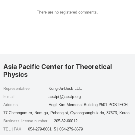
There are no registered comments.
Asia Pacific Center for Theoretical
Physics
Representative
Kong-Ju-Bock LEE
E-mail
apctp(@)apctp.org
Address
Hogil Kim Memorial Building #501 POSTECH,
77 Cheongam-ro, Nam-gu, Pohang-si, Gyeongsangbuk-do, 37673, Korea
Business license number
205-82-60012
TEL | FAX
054-279-8661~5 | 054-279-8679