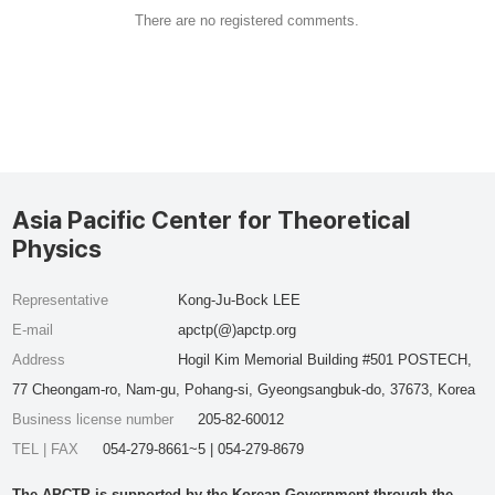
There are no registered comments.
Asia Pacific Center for Theoretical
Physics
Representative
Kong-Ju-Bock LEE
E-mail
apctp(@)apctp.org
Address
Hogil Kim Memorial Building #501 POSTECH,
77 Cheongam-ro, Nam-gu, Pohang-si, Gyeongsangbuk-do, 37673, Korea
Business license number
205-82-60012
TEL | FAX
054-279-8661~5 | 054-279-8679
The APCTP is supported by the Korean Government through the