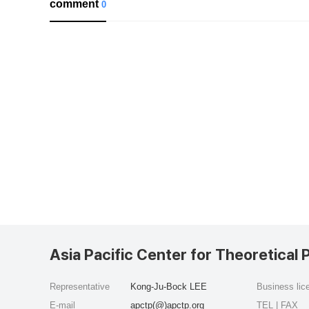
comment
0
Asia Pacific Center for Theoretical 
Representative
Kong-Ju-Bock LEE
Business li
E-mail
apctp(@)apctp.org
TEL | FAX