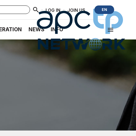
·
·
EN
LOG IN
JOIN US
ERATION
NEWS
INFO