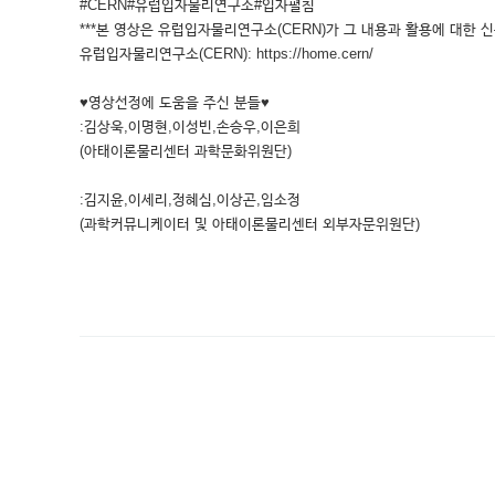
#CERN#유럽입자물리연구소#입자펼침
***본 영상은 유럽입자물리연구소(CERN)가 그 내용과 활용에 대한 신
유럽입자물리연구소(CERN): https://home.cern/
♥영상선정에 도움을 주신 분들♥
:김상욱,이명현,이성빈,손승우,이은희
(아태이론물리센터 과학문화위원단)
:김지윤,이세리,정혜심,이상곤,임소정
(과학커뮤니케이터 및 아태이론물리센터 외부자문위원단)