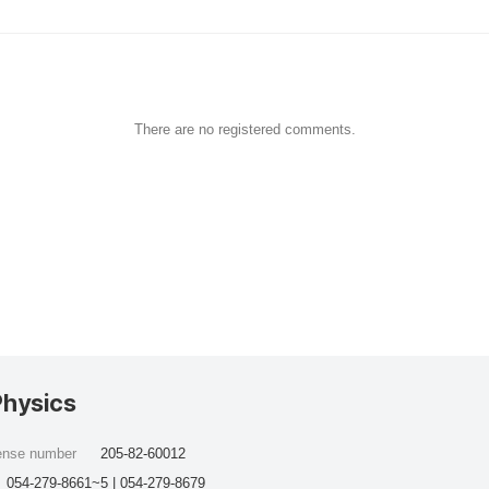
There are no registered comments.
Physics
cense number
205-82-60012
054-279-8661~5 | 054-279-8679