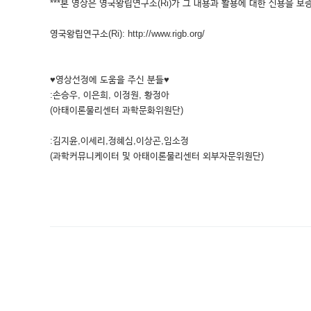
***본 영상은 영국왕립연구소(Ri)가 그 내용과 활용에 대한 신용을 보증
영국왕립연구소(Ri): http://www.rigb.org/
♥영상선정에 도움을 주신 분들♥
:손승우, 이은희, 이정원, 황정아
(아태이론물리센터 과학문화위원단)
:김지윤,이세리,정혜심,이상곤,임소정
(과학커뮤니케이터 및 아태이론물리센터 외부자문위원단)