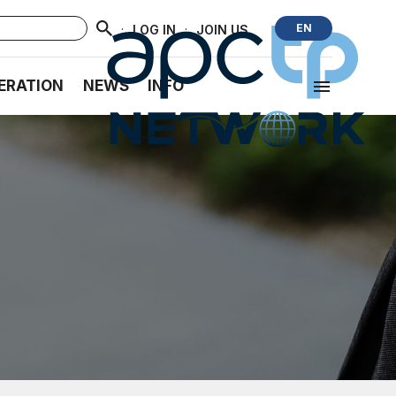
·
·
EN
LOG IN
JOIN US
ERATION
NEWS
INFO