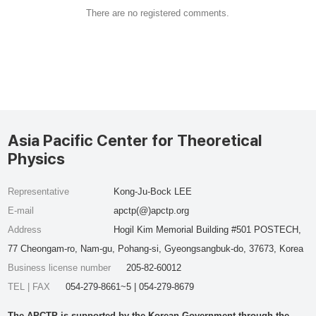
There are no registered comments.
Asia Pacific Center for Theoretical
Physics
Representative
Kong-Ju-Bock LEE
E-mail
apctp(@)apctp.org
Address
Hogil Kim Memorial Building #501 POSTECH,
77 Cheongam-ro, Nam-gu, Pohang-si, Gyeongsangbuk-do, 37673, Korea
Business license number
205-82-60012
TEL | FAX
054-279-8661~5 | 054-279-8679
The APCTP is supported by the Korean Government through the