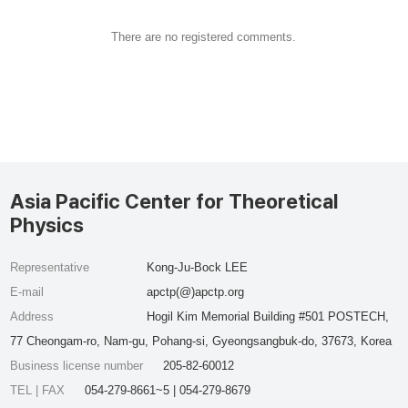
There are no registered comments.
Asia Pacific Center for Theoretical
Physics
Representative
Kong-Ju-Bock LEE
E-mail
apctp(@)apctp.org
Address
Hogil Kim Memorial Building #501 POSTECH,
77 Cheongam-ro, Nam-gu, Pohang-si, Gyeongsangbuk-do, 37673, Korea
Business license number
205-82-60012
TEL | FAX
054-279-8661~5 | 054-279-8679