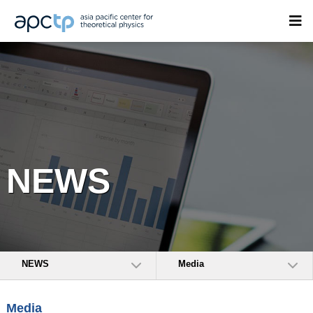
NEWS
NEWS
Media
Media