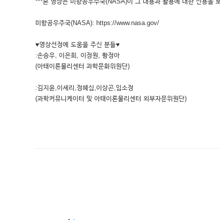
***본 영상은 미항공우주국(NASA)이 그 내용과 활용에 대한 신용을 
미항공우주국(NASA): https://www.nasa.gov/
♥영상선정에 도움을 주신 분들♥
:손승우, 이은희, 이정원, 황정아
(아태이론물리센터 과학문화위원단)
:김지윤,이세리,정혜심,이상곤,임소정
(과학커뮤니케이터 및 아태이론물리센터 외부자문위원단)