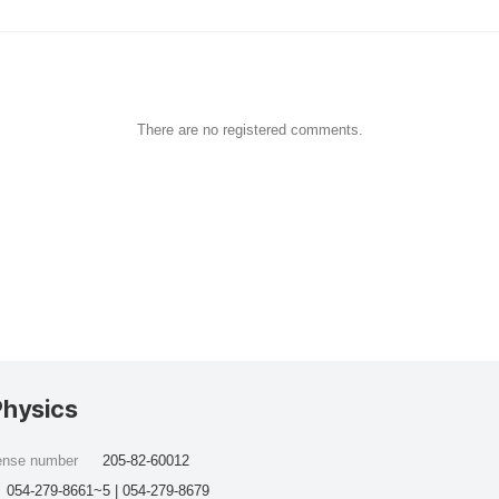
There are no registered comments.
Physics
cense number
205-82-60012
054-279-8661~5 | 054-279-8679