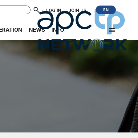
·
·
EN
LOG IN
JOIN US
ERATION
NEWS
INFO