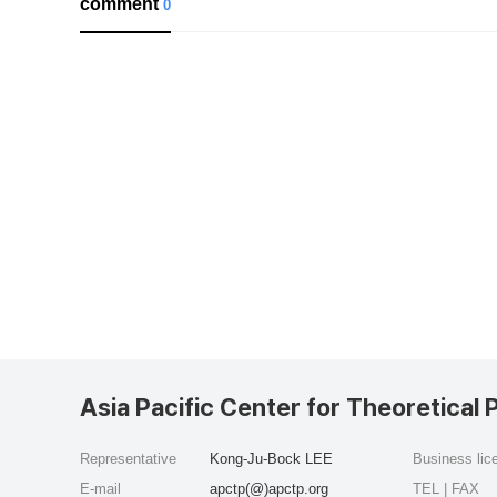
comment
0
Asia Pacific Center for Theoretical 
Representative
Kong-Ju-Bock LEE
Business li
E-mail
apctp(@)apctp.org
TEL | FAX