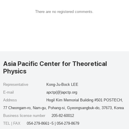
There are no registered comments.
Asia Pacific Center for Theoretical
Physics
Representative
Kong-Ju-Bock LEE
E-mail
apctp(@)apctp.org
Address
Hogil Kim Memorial Building #501 POSTECH,
77 Cheongam-ro, Nam-gu, Pohang-si, Gyeongsangbuk-do, 37673, Korea
Business license number
205-82-60012
TEL | FAX
054-279-8661~5 | 054-279-8679