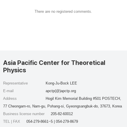
There are no registered comments.
Asia Pacific Center for Theoretical
Physics
Representative
Kong-Ju-Bock LEE
E-mail
apctp(@)apctp.org
Address
Hogil Kim Memorial Building #501 POSTECH,
77 Cheongam-ro, Nam-gu, Pohang-si, Gyeongsangbuk-do, 37673, Korea
Business license number
205-82-60012
TEL | FAX
054-279-8661~5 | 054-279-8679