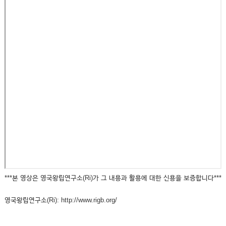
***본 영상은 영국왕립연구소(Ri)가 그 내용과 활용에 대한 신용을 보증합니다***
영국왕립연구소(Ri): http://www.rigb.org/