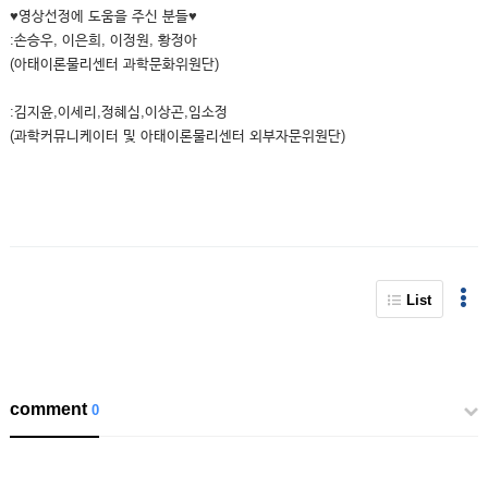
♥영상선정에 도움을 주신 분들♥
:손승우, 이은희, 이정원, 황정아
(아태이론물리센터 과학문화위원단)
:김지윤,이세리,정혜심,이상곤,임소정
(과학커뮤니케이터 및 아태이론물리센터 외부자문위원단)
List
comment
0