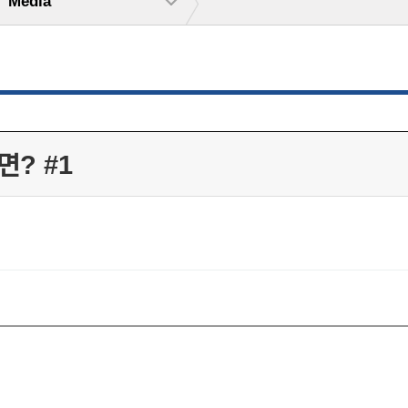
Media
? #1