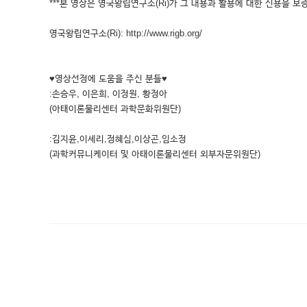
***본 영상은 영국왕립연구소(Ri)가 그 내용과 활용에 대한 신용을 보증
영국왕립연구소(Ri): http://www.rigb.org/
♥영상선정에 도움을 주신 분들♥
:손승우, 이은희, 이정원, 황정아
(아태이론물리센터 과학문화위원단)
:김지윤,이세리,정혜심,이상곤,임소정
(과학커뮤니케이터 및 아태이론물리센터 외부자문위원단)