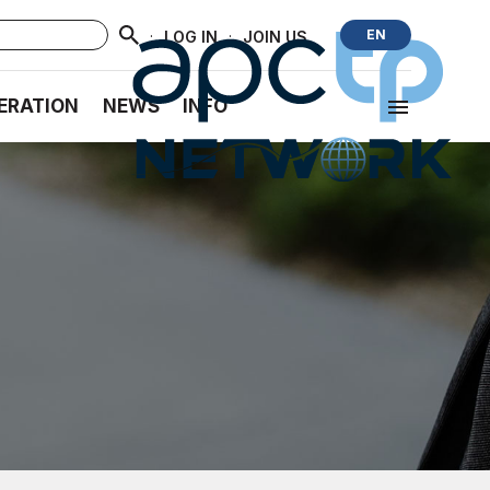
·
·
EN
LOG IN
JOIN US
ERATION
NEWS
INFO